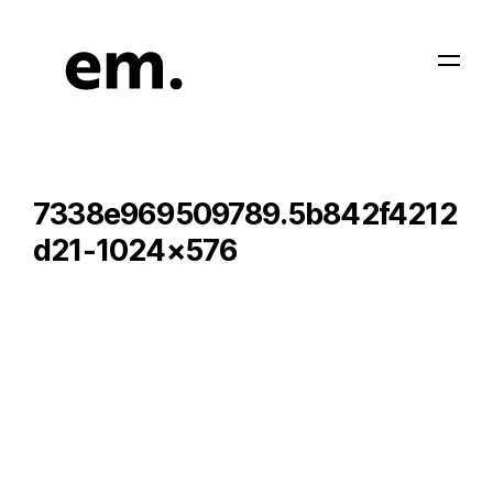
7338e969509789.5b842f4212
d21-1024×576